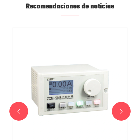
Recomendaciones de noticias
¿Por qué la cuerda electrostática de fibra de
plata es más adecuada para antiestática que
otras?
Ver más >>

