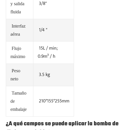
3/8"
y salida
fluida
Interfaz
1/4 "
aérea
15L / min;
Flujo
0.9m³ / h
máximo
Peso
3.5 kg
neto
Tamaño
210*155*255mm
de
embalaje
¿A qué campos se puede aplicar la bomba de