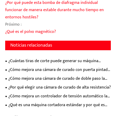
¿Por qué puede esta bomba de diafragma individual
funcionar de manera estable durante mucho tiempo en
entornos hostiles?
Próximo :
¿Qué es el polvo magnético?
Noticias relacionadas
¿Cuántas tiras de corte puede generar su máquina
simultáneamente?
¿Cómo mejora una cámara de curado con puerta pintada
la eficiencia industrial y la calidad del producto?
¿Cómo mejora una cámara de curado de doble paso la
eficiencia industrial y la calidad del producto?
¿Por qué elegir una cámara de curado de alta resistencia?
¿Cómo mejora un controlador de tensión automático la
eficiencia de la producción?
¿Qué es una máquina cortadora estándar y por qué es
esencial para la fabricación moderna?