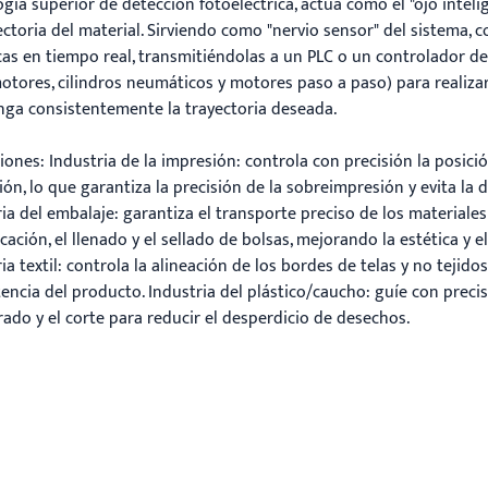
ogía superior de detección fotoeléctrica, actúa como el "ojo inte
ectoria del material. Sirviendo como "nervio sensor" del sistema, 
icas en tiempo real, transmitiéndolas a un PLC o un controlador 
otores, cilindros neumáticos y motores paso a paso) para realizar 
ga consistentemente la trayectoria deseada.
iones: Industria de la impresión: controla con precisión la posici
ón, lo que garantiza la precisión de la sobreimpresión y evita la 
ia del embalaje: garantiza el transporte preciso de los materiale
icación, el llenado y el sellado de bolsas, mejorando la estética y e
ia textil: controla la alineación de los bordes de telas y no tejid
encia del producto. Industria del plástico/caucho: guíe con precisi
ado y el corte para reducir el desperdicio de desechos.