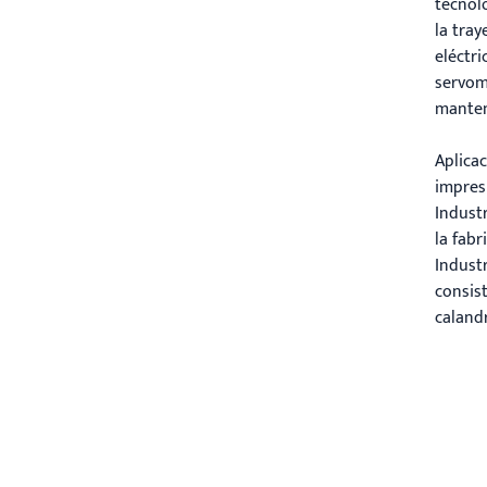
tecnol
la tray
eléctr
servom
manten
Aplicac
impresi
Industr
la fabr
Industr
consist
calandr