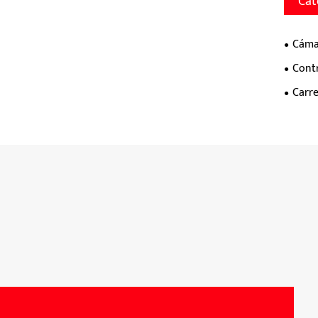
Cat
Cáma
Cont
Carre