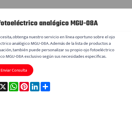
fotoeléctrico analógico MGU-08A
ecesita, obtenga nuestro servicio en línea oportuno sobre el ojo
éctrico analógico MGU-08A. Además de la lista de productos a
uación, también puede personalizar su propio ojo fotoeléctrico
ico MGU-08A exclusivo según sus necesidades específicas.
Enviar Consulta
acebook
X
WhatsApp
Pinterest
LinkedIn
Share