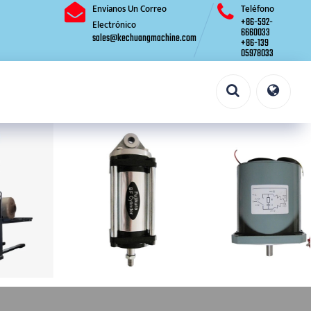
Envíanos Un Correo
Teléfono
+86-592-
Electrónico
6660033
sales@kechuangmachine.com
+86-139
05978033