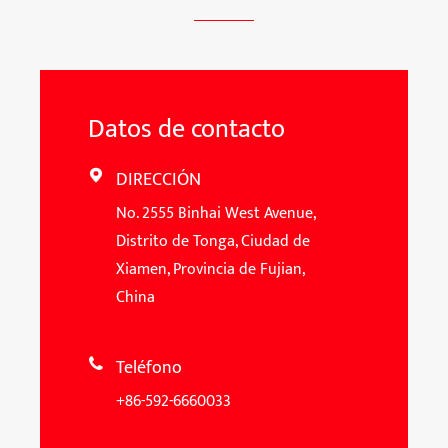
Datos de contacto
DIRECCIÓN

No. 2555 Binhai West Avenue,
Distrito de Tonga, Ciudad de
Xiamen, Provincia de Fujian,
China
Teléfono

+86-592-6660033