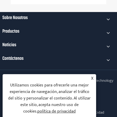
Sobre Nosotros
Productos
Noticias
Contáctenos
X
Copyright © 2025 Xiamen Kechuang Electromechanical Technology
Utilizamos cookies para ofrecerle una mejor
Co., Ltd. Todos los derechos reservados.
experiencia de navegación, analizar el tráfico
Follow Us
del sitio y personalizar el contenido. Al utilizar
este sitio, acepta nuestro uso de
cookies.
política de privacidad
Links
Sitemap
RSS
XML
política de privacidad